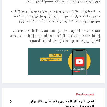
نازح، جرى تسجيل معظمهم بعد 23 سبتمبر/ أيلول الماضي.
في المقابل، قُتل 124 إسرائيليا بينهم 79 جنديا، وتعرض أكثر من 9 آلاف
مبنى و7 آلاف سيارة لتدمير شمال إسرائيل بفعل نيران “حزب الله” منذ
سبتمبر، وفق القناة “12” وصحيفة “يديعوت أحرونوت” العبريتين.
فيما دوت صفارات الإنذار، حسب إذاعة الجيش، 22 ألفا و715 مرة في
إسرائيل جراء هجمات “حزب الله”، منها 16 ألفا و198 إنذارا بسبب القصف
الصاروخي، و6 آلاف و517 إنذارا نتيجة الطائرات المسيرة.
Previous post
قدم.. الزمالك المصري يفوز على بلاك بولز
الموزمبيقي بهدفين