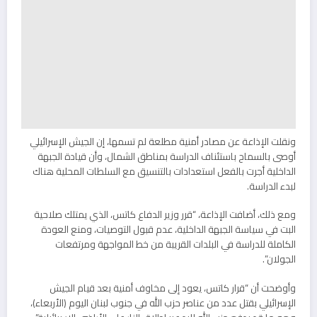
ونقلت الإذاعة عن مصادر أمنية مطلعة لم تسمها، إن الجيش الإسرائيلي
أوصى بالسماح باستئناف الدراسة بمناطق الشمال، وأن قيادة الجبهة
الداخلية أجرت بالفعل استعدادات بالتنسيق مع السلطات المحلية هناك
لبدء الدراسة.
ومع ذلك، أضافت الإذاعة، “قرر وزير الدفاع كاتس، الذي يمتلك صلاحية
البت في سياسة الجبهة الداخلية، عدم قبول التوصيات، ومنع العودة
الكاملة للدراسة في البلدات القريبة من خط المواجهة ومرتفعات
الجولان”.
وأوضحت أن “قرار كاتس، يعود إلى مخاوف أمنية بعد قيام الجيش
الإسرائيلي بقتل عدد من عناصر حزب الله في جنوب لبنان اليوم (الأربعاء)،