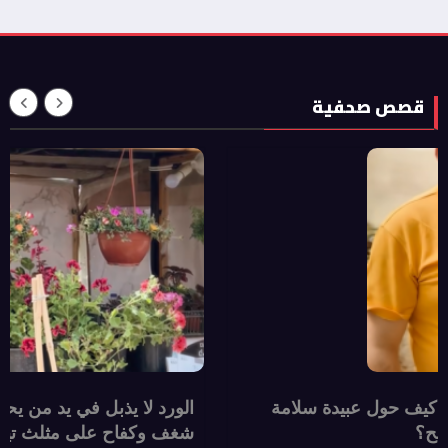
قصص صحفية
القاتل الوحيد”.. كيف حول عبيدة سلامة
الورد لا يذ
ى مشتل زراعي ناجح؟
شغف وكفاح