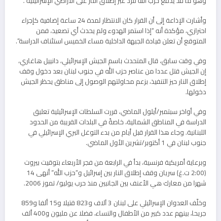
وهو ما قد يدفع حزب الله للرد عبر إطلاق النار على الأراضي الإسرائيلية”.
وأشارت الإذاعة إلى أن القرار كان الانتظار لمدة 24 ساعة إضافية كإجراء
احترازي، مؤكدة أنه “إذا استمر الهدوء ولم يحدث أي تصعيد، فمن
المتوقع أن تعلن قيادة الجبهة الداخلية مساء الخميس استئناف الدراسة”.
وفي وقت سابق، قال المتحدث باسم الجيش الإسرائيلي، دانييل هاغاري،
إن الجيش قتل عددا من عناصر حزب الله في جنوب لبنان بعد دخول وقف
إطلاق النار حيز التنفيذ، بزعم محاولتهم الوصول إلى مناطق يحظر الجيش
دخولها.
وفي أواخر سبتمبر/أيلول الماضي، قررت السلطات الإسرائيلية تعليق
الدراسة في المناطق الشمالية، خاصةً في البلدات القريبة من الحدود
اللبنانية. وجاء هذا القرار قبل أيام من بدء التوغل البري الإسرائيلي في
جنوب لبنان في 1 أكتوبر/تشرين الأول الماضي.
وبرعاية أمريكية فرنسية، بدأ في الرابعة من فجر الأربعاء بتوقيت بيروت
(2:00 ت.غ) سريان وقف إطلاق النار بين إسرائيل و”حزب الله” أنهى 14
شهرا من معارك هي الأعنف بين الجانبين منذ حرب يوليو/ تموز 2006.
وخلّف العدوان الإسرائيلي على لبنان 3 آلاف و823 قتيلا و15 ألفا و859
جريحا، بينهم عدد كبير من الأطفال والنساء، فضلا عن مليون و400 ألف